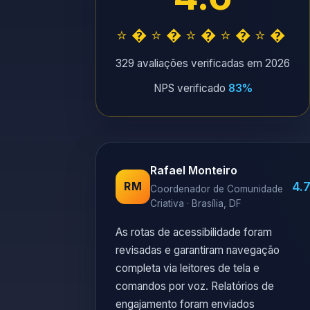
⭐�⭐�⭐�⭐�⭐�
329 avaliações verificadas em 2026
NPS verificado
83%
Rafael Monteiro
4.
RM
Coordenador de Comunidade
Criativa · Brasília, DF
As rotas de acessibilidade foram
revisadas e garantiram navegação
completa via leitores de tela e
comandos por voz. Relatórios de
engajamento foram enviados