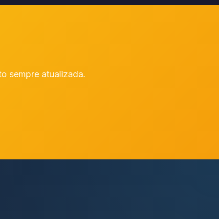
to sempre atualizada.