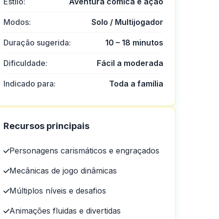
Estilo:
Aventura cômica e ação
Modos:
Solo / Multijogador
Duração sugerida:
10 – 18 minutos
Dificuldade:
Fácil a moderada
Indicado para:
Toda a família
Recursos principais
Personagens carismáticos e engraçados
Mecânicas de jogo dinâmicas
Múltiplos níveis e desafios
Animações fluidas e divertidas