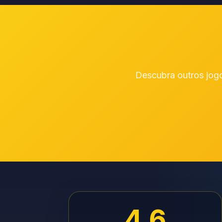
Descubra outros jogo
4.6