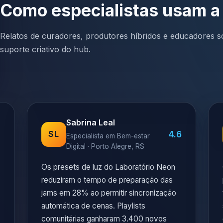
Como especialistas usam a
Relatos de curadores, produtores híbridos e educadores so
suporte criativo do hub.
Sabrina Leal
7
4.6
SL
Especialista em Bem-estar
Digital · Porto Alegre, RS
Os presets de luz do Laboratório Neon
reduziram o tempo de preparação das
jams em 28% ao permitir sincronização
automática de cenas. Playlists
comunitárias ganharam 3.400 novos