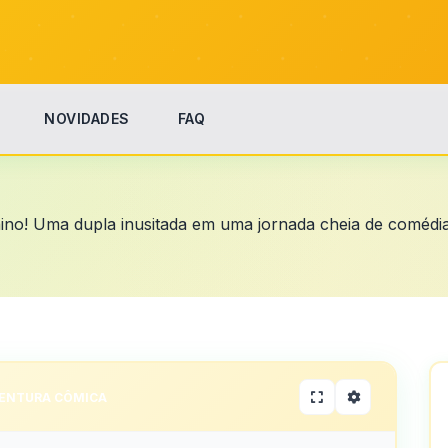
NOVIDADES
FAQ
ino! Uma dupla inusitada em uma jornada cheia de comédia
ENTURA CÔMICA